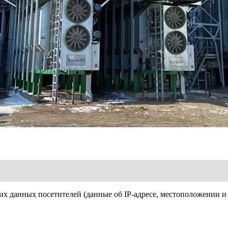
нические данные и характеристики
их данных посетителей (данные об IP-адресе, местоположении и 
ина / Ширина / Высота, м
щность горелок, ккал/час