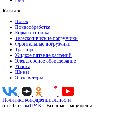
Блог
Опционально силосы могут быть оборудованы
Каталог
термоподвесками, датчики расположены через 1 метр.
Термоподвески обеспечивают послойный контроль
Посев
температуры зерна в силосе. Информация о температуре
Почвообработка
поступает на прибор при ручном управлении или на
Кормозаготовка
компьютер при автоматическом управлении.
Телескопические погрузчики
Фронтальные погрузчики
Тракторы
Жидкое питание растений
Элеватороное оборудование
Уборка
Шины
Экскаваторы
Политика конфиденциальности
(c) 2026
СамТРАК
– Все права защищены.