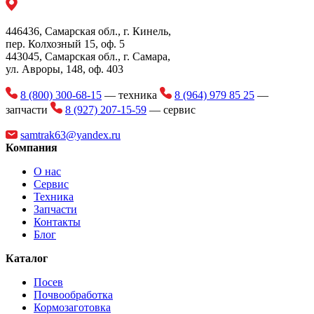
Кабина оснащена защитой ROPS&FOPS
Общее время цикла
< 11.5 c
446436, Самарская обл., г. Кинель,
Максимальное усилие отрыва
155±3 кН
пер. Колхозный 15, оф. 5
443045, Самарская обл., г. Самара,
Максимальный крутящий момент
860 Нм
ул. Авроры, 148, оф. 403
Общая длина
7910 мм
8 (800) 300-68-15
— техника
8 (964) 979 85 25
—
Ширина по шинам
3080 мм
запчасти
8 (927) 207-15-59
— сервис
Высота до верха кабины
3402 мм
samtrak63@yandex.ru
Компания
Радиус поворота по внешней
6843 мм
кромке ковша
О нас
Сервис
Минимальный дорожный
Техника
332 мм
просвет
Запчасти
Контакты
Высота выгрузки
3045 мм
Блог
Высота оси шарнира
4165 мм
Каталог
Дальность разгрузки
1269 мм
Посев
Почвообработка
Колесная база
2860 мм
Кормозаготовка