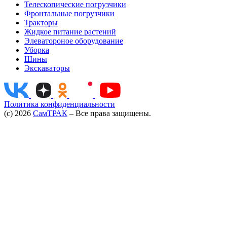
Телескопические погрузчики
Ширина колеи
1891 мм
Фронтальные погрузчики
Тракторы
Скорость движения вперед
6.5/12/32 км/ч
Жидкое питание растений
Элеватороное оборудование
Скорость движения назад
6.8/12.5/33.5 км/ч
Уборка
Объем гидробака
173 л
Шины
Экскаваторы
Объем топливного бака
200 л
Размер шин
540/70R24
Политика конфиденциальности
(c) 2026
СамТРАК
– Все права защищены.