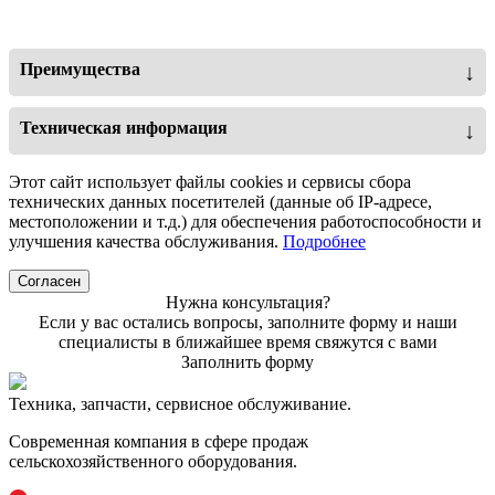
Преимущества
↓
Дизельный двигатель Weichai WD10G220E21
Техническая информация
↓
мощностью 220 л.с. с турбонаддувом обладает
достаточным запасом крутящего момента и чистым
Характеристика
Значение
Этот сайт использует файлы cookies и сервисы сбора
выхлопом.
технических данных посетителей (данные об IP-адресе,
Надежная гидромеханическая КПП защищена снизу
Номинальная грузоподъемность
5000 кг
местоположении и т.д.) для обеспечения работоспособности и
рамой машины, благодаря чему исключено ее
улучшения качества обслуживания.
Подробнее
повреждение при движении по пересеченной
Номинальная грузоподъемность
местности и неровной дороге.
ковша
3 м³
Согласен
Удлиненная колесная база обеспечивает устойчивость
погрузчика, а его компактные размеры позволяют
Нужна консультация?
Объем стандартного ковша
Если у вас остались вопросы, заполните форму и наши
маневрировать на ограниченном пространстве.
специалисты в ближайшее время свяжутся с вами
Ковш оснащен автоматической системой
Эксплуатационный вес
16800±300 кг
выравнивания и системой автоматического
Заполнить форму
WEICHAI /
ограничения высоты подъема. Это увеличивает срок
Двигатель
WD10G220E21
службы пальцев и других элементов стрелы.
Техника, запчасти, сервисное обслуживание.
Кабина обладает дополнительной шумоизоляцией,
Мощность двигателя
220 л.с.
Современная компания в сфере продаж
климатической системой с кондиционером.
сельскохозяйственного оборудования.
Дефлекторы обдува позволяют направить воздух как
Ширина ковша
2991 мм
на оператора, так и на все окна.