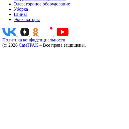
Элеватороное оборудование
Объем гидробака
70 л
Уборка
Шины
Объем топливного бака
90 л
Экскаваторы
Размер шин
16/70-24⁠
Политика конфиденциальности
(c) 2026
СамТРАК
– Все права защищены.