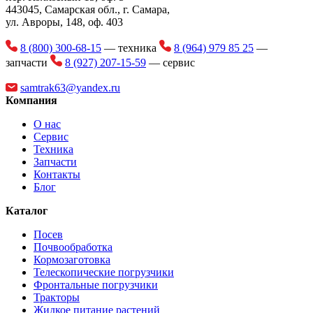
443045, Самарская обл., г. Самара,
Максимальный крутящий момент
414 Нм
ул. Авроры, 148, оф. 403
Общая длина
6390 мм
8 (800) 300-68-15
— техника
8 (964) 979 85 25
—
Ширина по шинам
2100 мм
запчасти
8 (927) 207-15-59
— сервис
Высота до верха кабины
3000 мм
samtrak63@yandex.ru
Компания
Радиус поворота по внешней кромке
6405 мм
ковша
О нас
Сервис
Минимальный дорожный просвет
330 мм
Техника
Запчасти
Высота выгрузки
3200 мм
Контакты
Блог
Высота оси шарнира
3986 мм
Каталог
Дальность разгрузки
760 мм
Посев
Колесная база
2670 мм
Почвообработка
Кормозаготовка
Ширина колеи
1690 мм
Телескопические погрузчики
Фронтальные погрузчики
Скорость движения вперед
8/20 км/ч
Тракторы
Жидкое питание растений
Скорость движения назад
8/20 км/ч