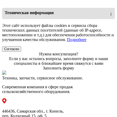
Техническая информация
↓
Характеристика
Значение
Этот сайт использует файлы cookies и сервисы сбора
технических данных посетителей (данные об IP-адресе,
Номинальная грузоподъемность
2000 кг
местоположении и т.д.) для обеспечения работоспособности и
улучшения качества обслуживания.
Подробнее
Номинальная грузоподъемность
1,5 м³
ковша
Согласен
Нужна консультация?
Объем стандартного ковша
6405 мм
Если у вас остались вопросы, заполните форму и наши
специалисты в ближайшее время свяжутся с вами
Эксплуатационный вес
6380 кг
Заполнить форму
Yunnei
Двигатель
YN38GBZ2
Техника, запчасти, сервисное обслуживание.
Мощность двигателя
97 л.с.
Современная компания в сфере продаж
сельскохозяйственного оборудования.
Ширина ковша
2200 мм
Общее время цикла
9 c
446436, Самарская обл., г. Кинель,
Максимальное усилие отрыва
57 кН
пер. Колхозный 15, оф. 5