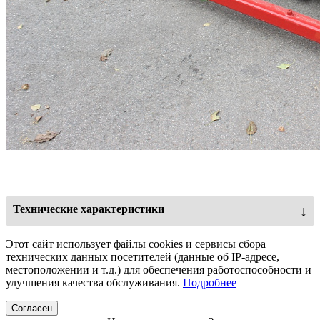
Технические характеристики
↓
Масса (кг)
517
Этот сайт использует файлы cookies и сервисы сбора
технических данных посетителей (данные об IP-адресе,
Мин. мощность трактора
40 л.с.
местоположении и т.д.) для обеспечения работоспособности и
улучшения качества обслуживания.
Подробнее
Количество молотков (шт)
32
Согласен
Ширина обработки (мм)
2000