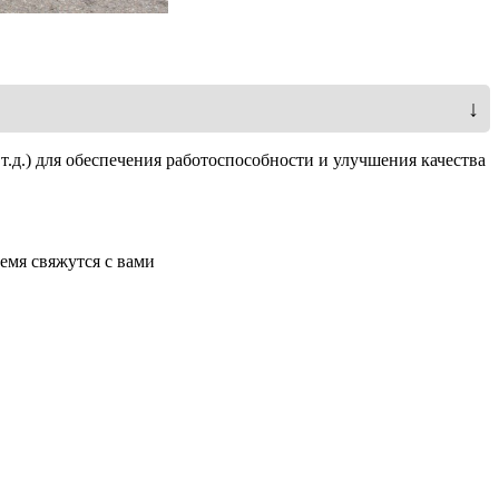
↓
молотковыми ножами
т.д.) для обеспечения работоспособности и улучшения качества
г
тков
емя свяжутся с вами
мм
.