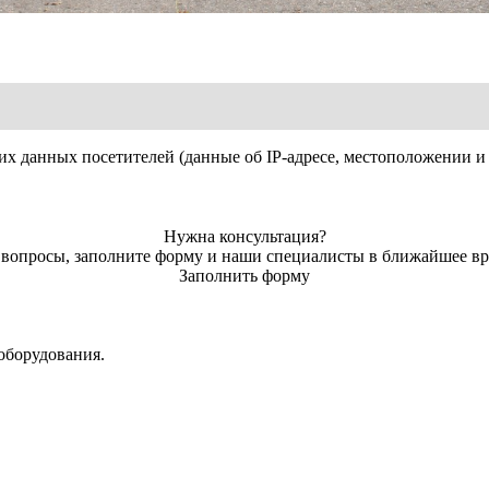
С опорными колесами и 
их данных посетителей (данные об IP-адресе, местоположении и 
665 к
46 моло
Нужна консультация?
ь вопросы, заполните форму и наши специалисты в ближайшее вр
2800 
Заполнить форму
95 л.с
оборудования.