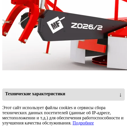
Технические характеристики
↓
Масса (кг)
410
Этот сайт использует файлы cookies и сервисы сбора
технических данных посетителей (данные об IP-адресе,
Ножи (шт)
6
местоположении и т.д.) для обеспечения работоспособности и
улучшения качества обслуживания.
Подробнее
Ширина (мм)
1850