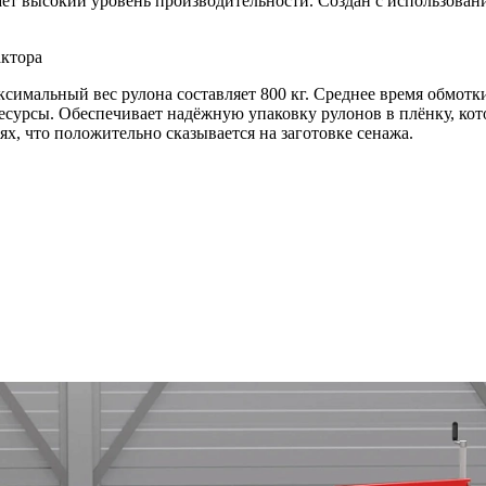
ет высокий уровень производительности. Создан с использован
актора
ксимальный вес рулона составляет 800 кг. Среднее время обмот
есурсы. Обеспечивает надёжную упаковку рулонов в плёнку, ко
х, что положительно сказывается на заготовке сенажа.