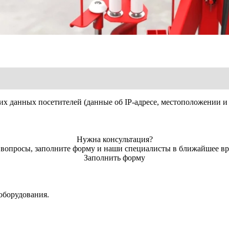
метр рулона (мм)
их данных посетителей (данные об IP-адресе, местоположении и 
ина рулона (мм)
ьный вес рулона (кг)
Нужна консультация?
ь вопросы, заполните форму и наши специалисты в ближайшее вр
я обмотки (мин.)
Заполнить форму
ина пленки (мм)
оборудования.