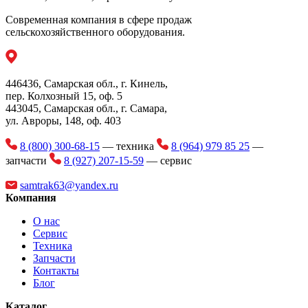
Скорость ВОМ (об./мин)
540
Автоматический механизм подачи шпагата
Современная компания в сфере продаж
Ширина подборщика (мм)
1800
сельскохозяйственного оборудования.
Механическая блокировка камеры
прессования. Гидравлическая система трактора не
Шпагат (сетка
задействована в этом процессе.
Обматывающий блок
опционально)
Указатель заполнения камеры.
446436, Самарская обл., г. Кинель,
Шины
400/60 – 15,5
пер. Колхозный 15, оф. 5
Выталкиватель рулона. Выкатывает рулон из зоны
443045, Самарская обл., г. Самара,
работы камеры, что позволяет начать процесс закрытия
ул. Авроры, 148, оф. 403
камеры без необходимости отъезда от выбрасываемого
рулона.
8 (800) 300-68-15
— техника
8 (964) 979 85 25
—
запчасти
8 (927) 207-15-59
— сервис
Возможность регулировки дышла позволяет
агрегатировать пресс с нижней сцепкой трактора.
samtrak63@yandex.ru
Компания
Регулировка высоты работы подборщика.
О нас
Обновленная конструкция подборщика. Использование
Сервис
необслуживаемых подшипников вместо втулок
Техника
увеличивает слок службы подборщика, а так же,
Запчасти
упрощает его техническое обслуживание
Контакты
Блог
Шум (уровень акустического давления) не превышает 76
дБ, позволяя комфортно работать оператору.
Каталог