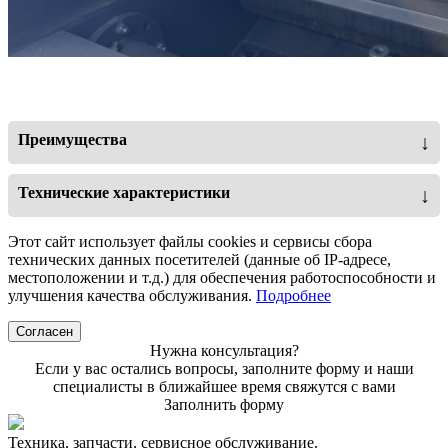
Преимущества
↓
Богатая базовая комплектация, включающая широкую
Технические характеристики
↓
резину 400/60-15,5 14PR, пульт управления,
централизованную консоль для смазки подшипников.
Тип
Рулонный
Этот сайт использует файлы cookies и сервисы сбора
Вальцовая камера прессования: Камера подборщика
технических данных посетителей (данные об IP-адресе,
Размеры рулона (мм)
1200/1200
состоит из 16 вальцов. Данная конструкция является
местоположении и т.д.) для обеспечения работоспособности и
более надежной и позволяет добиться высокой степени
улучшения качества обслуживания.
Подробнее
Камера прессования
Вальцовая
прессования (Солома 200кг/Сено 250-300кг/Сенаж
600кг) по сравнению с цепно-планчатым механизмом.
Согласен
Вес рулона
100-600
Нужна консультация?
Ротор. Увеличивает количество и скорость подачи
Если у вас остались вопросы, заполните форму и наши
Плотность рулона
Изменяемая
материала в камеру.
специалисты в ближайшее время свяжутся с вами
Потребляемая мощность
Заполнить форму
Механическая регулировка степени прессования (5
80
(л.с.)
степеней)
Техника, запчасти, сервисное обслуживание.