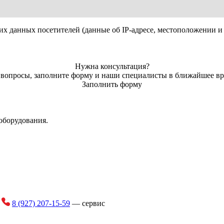
 машины. Все это сочетается с системой охлаждения масла с по
 машины. Все это сочетается с системой охлаждения масла с по
120 - 3
их данных посетителей (данные об IP-адресе, местоположении и 
атым нижним контрножом, установленным на внутренней конст
465 - 
сса разложения.
48 -
Нужна консультация?
афту
ь вопросы, заполните форму и наши специалисты в ближайшее вр
Древесные ветки и р
Заполнить форму
ами для регулировки рабочей высоты и улучшения маневренност
оборудования.
и
8 (927) 207-15-59
— сервис