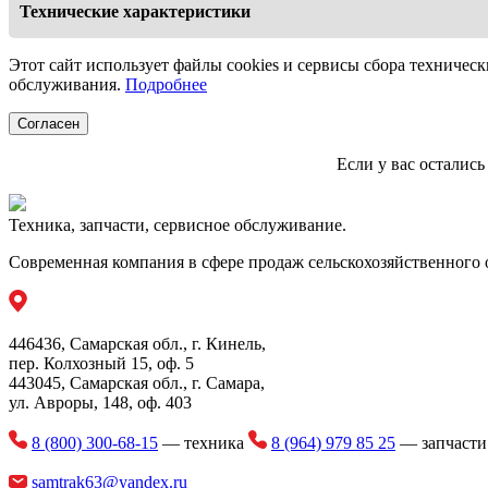
необработанные полосы, которые образуются между корпусами
необработанные полосы, которые образуются между корпусами
Технические характеристики
Зубчатый нижний контрнож
Мощность трактора
Этот сайт использует файлы cookies и сервисы сбора техническ
обслуживания.
Подробнее
Для получения более мелкой мульчи GEMELLA оснащена зубч
Рабочая ширина
измельчаются еще больше, что способствует ускорению проце
Согласен
Количество зубцов
Поворотные колеса: для всесторонней адаптации к ландш
Если у вас осталис
Тип продукции
Обе модели могут быть оснащены задними поворотными колес
необходимо снять задний каток.
Техника, запчасти, сервисное обслуживание.
Современная компания в сфере продаж сельскохозяйственного 
446436, Самарская обл., г. Кинель,
пер. Колхозный 15, оф. 5
443045, Самарская обл., г. Самара,
ул. Авроры, 148, оф. 403
8 (800) 300-68-15
— техника
8 (964) 979 85 25
— запчаст
samtrak63@yandex.ru