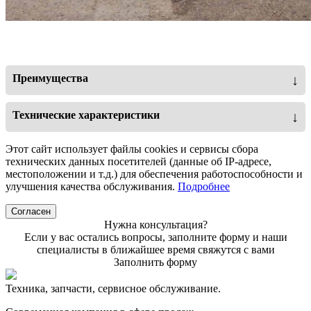
Преимущества
↓
Четырехрядное расположение рабочих органов
Технические характеристики
↓
Два ряда пружинных боронок
Агрегатируемость, л.с.
180-220
Этот сайт использует файлы cookies и сервисы сбора
технических данных посетителей (данные об IP-адресе,
Тип орудия
Полуприцепное
местоположении и т.д.) для обеспечения работоспособности и
Простая регулировка глубины обработки
улучшения качества обслуживания.
Подробнее
Количество рабочих рядов
4
Согласен
Копирование рельефа почвы
Тип рамы
секционная
Нужна консультация?
Если у вас остались вопросы, заполните форму и наши
Количество рабочих органов (шт)
45
специалисты в ближайшее время свяжутся с вами
Расстояние между рядами, мм
400
Заполнить форму
Культиватор КС-8М предназначен для сплошной обработки
почвы глубиной до 12 см, выравнивания зяби,
Клиренс рамы, мм
370
Техника, запчасти, сервисное обслуживание.
возделывания паров, рыхления стерни. Применяется в
различных агроклиматических зонах на большинстве
Габариты в рабочем положении (д/в/