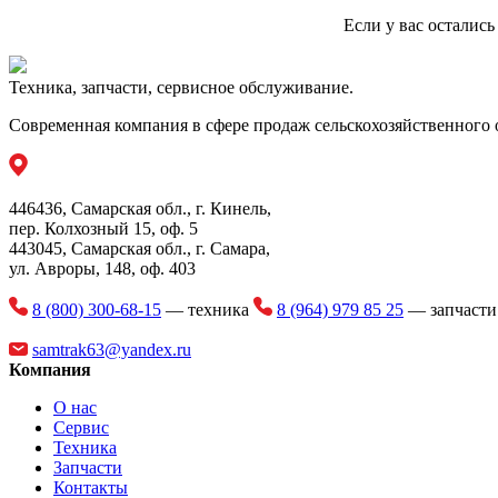
культурных растений. Это ведет к ограничению рабочей скор
4
Заднее, навесное
демонтируются для последующих работ при более высоких н
Если у вас осталис
Для решения этих проблем компанией COBALT предлагается
- Быстросменные зубовые головки для различных рядовых ку
Надежная работа системы позволяет значительно повысить ско
5
Заднее, навесное
Техника, запчасти, сервисное обслуживание.
устранить подрезание при культиивации.
Современная компания в сфере продаж сельскохозяйственного 
Своевременное устранение переуплотнения почвы междуряд
повышающим продуктивность сельскохозяйственных культур. 
6
Заднее, навесное
внесения удобрений позволяет точно вносить удобрения в зав
446436, Самарская обл., г. Кинель,
пер. Колхозный 15, оф. 5
7
Заднее, навесное
443045, Самарская обл., г. Самара,
ул. Авроры, 148, оф. 403
9
Заднее, навесное
8 (800) 300-68-15
— техника
8 (964) 979 85 25
— запчаст
samtrak63@yandex.ru
Компания
12
Заднее, навесное
О нас
Сервис
Техника
18
Заднее, навесное
Запчасти
Контакты