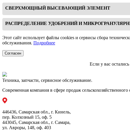
Мощность 
воздуха доставляются в семяложе, что нивелирует эффект би
СВЕРХМОЩНЫЙ ВЫСЕВАЮЩИЙ ЭЛЕМЕНТ
Трансмиссия ISOTRONIC
Количеств
Высокая скорость посева;
Максимальная точность расстояния между семенами;
Электрическая трансмиссия ISOTRONIC с протоколом связи 
РАСПРЕДЕЛЕНИЕ УДОБРЕНИЙ И МИКРОГРАНУЛЯР
Междурядное 
Одинаковая эффективность работы как с крупными, так
микрогранулярного продукта и удобрения.
Высевающий элемент CHRONO обладает высокими эксплуатац
Объем бункер
Этот сайт использует файлы cookies и сервисы сбора техническ
1. СИСТЕМА ПНЕВМАТИЧЕСКОЙ ПРУЖИНЫ AIRSPRIN
обслуживания.
Подробнее
Прижимное усилие на почву обеспечивается централизованн
Объемный распределитель MINIMAX легко регулируется и позв
гарантирует универсальность использования благодаря способ
Благодаря электроприводу и протоколу связи ISOBUS все нас
Согласен
2. ПЕРЕДНИЙ ДИСКОВЫЙ СОШНИК
Если у вас осталис
Благодаря диаметру 355 мм создается эффективное режущее 
которые могут препятствовать прорастанию.
Техника, запчасти, сервисное обслуживание.
3. ЗАКРЫВАЮЩИЙ КОЛЕСНЫЙ БЛОК
Система изготовлена из литой стали и использует резиновые 
Современная компания в сфере продаж сельскохозяйственного 
446436, Самарская обл., г. Кинель,
пер. Колхозный 15, оф. 5
443045, Самарская обл., г. Самара,
ул. Авроры, 148, оф. 403