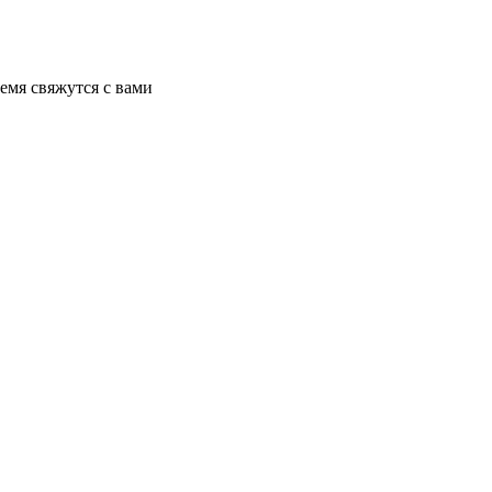
540 - 660 л
я помещаются в одну и ту же подающую трубку, а затем в
13,6 - 13,9 см
емя свяжутся с вами
540 - 660 л