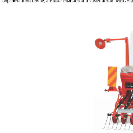
обработанной почве, а также глыбистой и каменистой. MEGA до