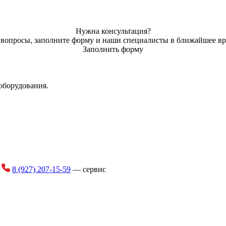
ширина
шагом, установленный на шестиугольной оси. Семена и удобрени
расстояние
Нужна консультация?
ь вопросы, заполните форму и наши специалисты в ближайшее вр
а для семян
Заполнить форму
оборудования.
и
8 (927) 207-15-59
— сервис