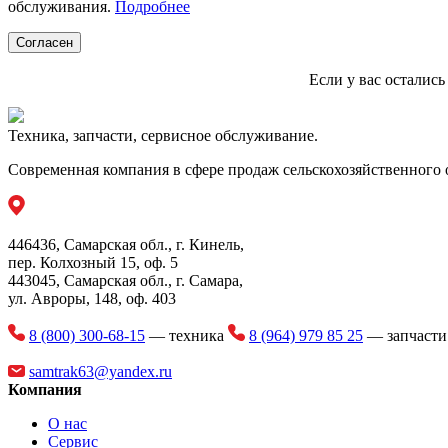
обслуживания.
Подробнее
Рабочая 
внесения удобрений представляет собой каток с постоянным 
одну и ту же посевную борозду.
Согласен
Междурядное 
Если у вас осталис
Объем бункер
Техника, запчасти, сервисное обслуживание.
Современная компания в сфере продаж сельскохозяйственного 
446436, Самарская обл., г. Кинель,
пер. Колхозный 15, оф. 5
443045, Самарская обл., г. Самара,
ул. Авроры, 148, оф. 403
8 (800) 300-68-15
— техника
8 (964) 979 85 25
— запчаст
samtrak63@yandex.ru
Компания
О нас
Сервис