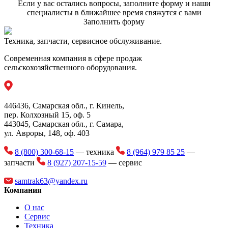
Если у вас остались вопросы, заполните форму и наши
Учитывая большую рабочую ширину, впечатляющий
осуществляется благодаря однодисковому сошнику.
специалисты в ближайшее время свяжутся с вами
бункер, (поддерживаемый основной рамой) обеспечивает
Заполнить форму
высокую автономность, благодаря внутренней перегородке
объемом 2000 литров для семян и 7000 литров для
Техника, запчасти, сервисное обслуживание.
удобрений.
Современная компания в сфере продаж
Механическая трансмиссия
сельскохозяйственного оборудования.
Гомокинетический карданный вал, используемый в
качестве привода, обеспечивает равномерное вращение
высевающего диска и не требует технического
446436, Самарская обл., г. Кинель,
обслуживания.
пер. Колхозный 15, оф. 5
443045, Самарская обл., г. Самара,
ул. Авроры, 148, оф. 403
8 (800) 300-68-15
— техника
8 (964) 979 85 25
—
запчасти
8 (927) 207-15-59
— сервис
samtrak63@yandex.ru
Компания
О нас
Сервис
Техника