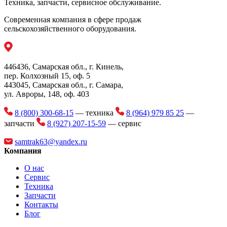
Техника, запчасти, сервисное обслуживание.
Благодаря диаметру 355 мм создается эффективное
дорогам общего пользования.
режущее действие почвы для правильного высева семян.
Современная компания в сфере продаж
Передние ботвоудалители освобождают борозду от любых
Трансмиссия ISOTRONIC
сельскохозяйственного оборудования.
пожнивных остатков, которые могут препятствовать
прорастанию.
Электрическая трансмиссия ISOTRONIC с протоколом
связи ISOBUS GENIUS MASTER позволяет использовать
3. ЗАКРЫВАЮЩИЙ КОЛЕСНЫЙ БЛОК
446436, Самарская обл., г. Кинель,
все функции точного земледелия для посева семян,
Система изготовлена из литой стали и использует
пер. Колхозный 15, оф. 5
распределения микрогранулярного продукта и удобрения.
резиновые колеса 1x14”, которые обеспечивают закрытие
443045, Самарская обл., г. Самара,
борозды даже в сложных условиях.
ул. Авроры, 148, оф. 403
8 (800) 300-68-15
— техника
8 (964) 979 85 25
—
запчасти
8 (927) 207-15-59
— сервис
samtrak63@yandex.ru
Компания
О нас
Сервис
Техника
Запчасти
Контакты
Блог