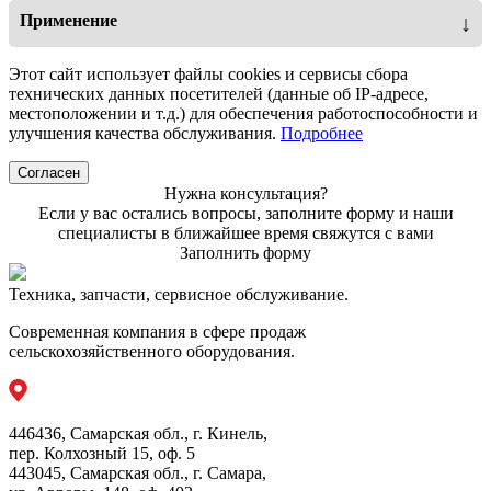
Радиальная конструкция шин
Применение
↓
Самоочищающийся дизайн протектора
Широкий протектор для максимальной
Этот сайт использует файлы cookies и сервисы сбора
производительности в полевых условиях
технических данных посетителей (данные об IP-адресе,
Низкое давление для снижения до минимума
местоположении и т.д.) для обеспечения работоспособности и
воздействия на почву
улучшения качества обслуживания.
Подробнее
Для производства шин используется
высококачественный и экологичный каучук
Согласен
Нужна консультация?
Если у вас остались вопросы, заполните форму и наши
специалисты в ближайшее время свяжутся с вами
Заполнить форму
Техника, запчасти, сервисное обслуживание.
Современная компания в сфере продаж
сельскохозяйственного оборудования.
446436, Самарская обл., г. Кинель,
пер. Колхозный 15, оф. 5
443045, Самарская обл., г. Самара,