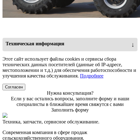
Техническая информация
↓
Характеристика
Значение
Этот сайт использует файлы cookies и сервисы сбора
технических данных посетителей (данные об IP-адресе,
SC9DF350G3
Двигатель Shangchai
местоположении и т.д.) для обеспечения работоспособности и
8,9л/258кВт/350 л.с.
улучшения качества обслуживания.
Подробнее
Номинальная мощность
350 л.с.
Согласен
Нужна консультация?
Максимальная мощность
370 л.с.
Если у вас остались вопросы, заполните форму и наши
специалисты в ближайшее время свяжутся с вами
Macca
12,2 т
Заполнить форму
Макс. тяговая сила
95 кН/ 10,6 т
Техника, запчасти, сервисное обслуживание.
Макс. подъемная сила
74 кН / 9,8 т
навески
Современная компания в сфере продаж
сельскохозяйственного оборудования.