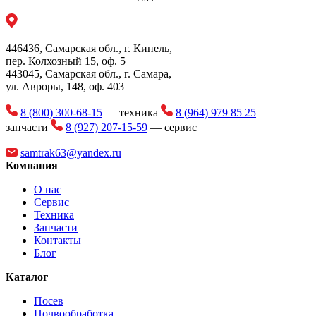
Емкость топливного бака
510 л
Пневматическое кресло
Grammer
механизатора
446436, Самарская обл., г. Кинель,
пер. Колхозный 15, оф. 5
Балансировочный груз
1570 кг
443045, Самарская обл., г. Самара,
передний
ул. Авроры, 148, оф. 403
Балансировочный груз
200 кг
8 (800) 300-68-15
— техника
8 (964) 979 85 25
—
передних колес
запчасти
8 (927) 207-15-59
— сервис
Балансировочный груз
1460 кг
задних колес
samtrak63@yandex.ru
Компания
О нас
Сервис
Техника
Запчасти
Контакты
Блог
Каталог
Посев
Почвообработка