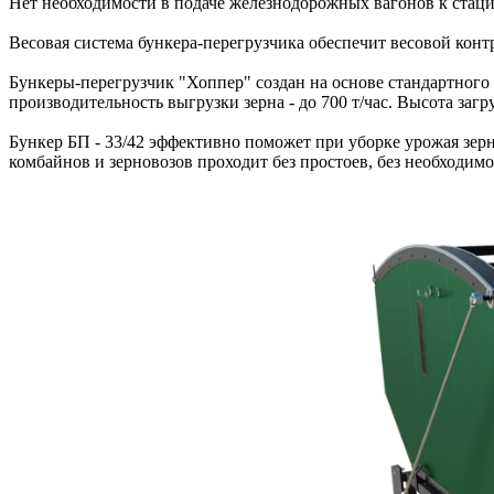
Нет необходимости в подаче железнодорожных вагонов к стаци
Весовая система бункера-перегрузчика обеспечит весовой конт
Бункеры-перегрузчик "Хоппер" создан на основе стандартног
производительность выгрузки зерна - до 700 т/час. Высота загруз
Бункер БП - 33/42 эффективно поможет при уборке урожая зерн
комбайнов и зерновозов проходит без простоев, без необходимо