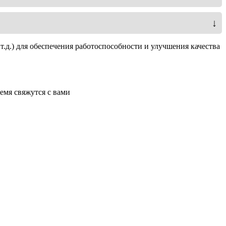
↓
100
т.д.) для обеспечения работоспособности и улучшения качества
300
9/2,74
емя свяжутся с вами
1 850
ВОМ и гидропривод трактора
15
360
1 130
540
1, 4 (от 80 л.с.)
3 290