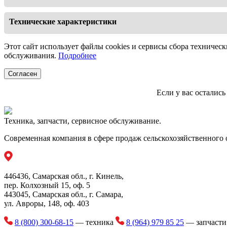
Ваша компания может применять машину в процессе закладки
Технические характеристики
Производител
Этот сайт использует файлы cookies и сервисы сбора техническ
обслуживания.
Подробнее
Объем зерна, упаковы
Согласен
Диаметр ру
Если у вас осталис
Масса незаполн
Привод загр
Техника, запчасти, сервисное обслуживание.
Максимальная скорост
Современная компания в сфере продаж сельскохозяйственного 
Диаметр подаю
Высота загру
446436, Самарская обл., г. Кинель,
Обороты на ВОМ 
пер. Колхозный 15, оф. 5
443045, Самарская обл., г. Самара,
Тяговый кл
ул. Авроры, 148, оф. 403
Габаритные размеры в раб
8 (800) 300-68-15
— техника
8 (964) 979 85 25
— запчаст