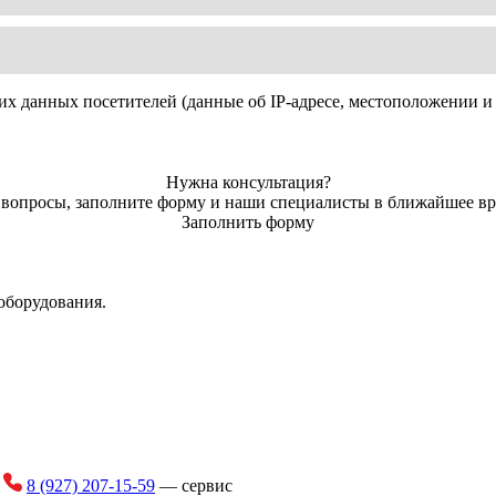
 зерновых в пластиковые рукава.
ьность (т/час)
их данных посетителей (данные об IP-адресе, местоположении и 
ваемый в один рукав (т)
кава (фут/м)
Нужна консультация?
ь вопросы, заполните форму и наши специалисты в ближайшее вр
енной машины (кг)
Заполнить форму
узочных шнеков
ь передвижения (км/час)
оборудования.
щего шнека (мм)
зки зерна (мм)
трактора (об/мин)
асс трактора
очем положении: длина (мм)
и
8 (927) 207-15-59
— сервис