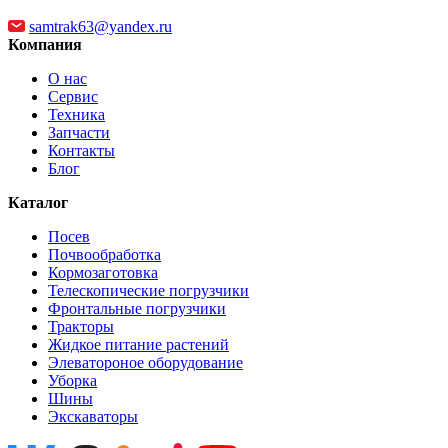
Габаритные размеры в раб
samtrak63@yandex.ru
Габаритные размеры в раб
Компания
Габаритные размеры в транс
О нас
Сервис
Габаритные размеры в трансп
Техника
Запчасти
Габаритные размеры в трансп
Контакты
Блог
Каталог
Посев
Почвообработка
Кормозаготовка
Телескопические погрузчики
Фронтальные погрузчики
Тракторы
Жидкое питание растений
Элеватороное оборудование
Уборка
Шины
Экскаваторы