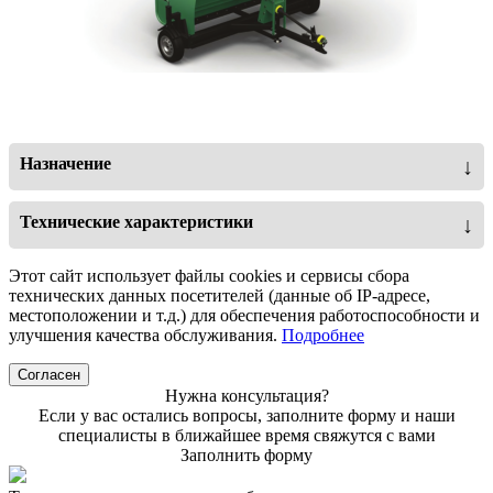
Назначение
↓
Ваша компания может применять машину в процессе
закладки зерновых в пластиковые рукава.
Технические характеристики
↓
Производительность (т/час)
350
Этот сайт использует файлы cookies и сервисы сбора
технических данных посетителей (данные об IP-адресе,
Объем зерна, упаковываемый в один рукав
300
местоположении и т.д.) для обеспечения работоспособности и
(т)
улучшения качества обслуживания.
Подробнее
Диаметр рукава (фут/м)
9/2,74
Согласен
Нужна консультация?
Масса незаполненной машины (кг)
1740
Если у вас остались вопросы, заполните форму и наши
специалисты в ближайшее время свяжутся с вами
Привод загрузочных шнеков
ВОМ
Заполнить форму
Максимальная скорость передвижения (км/
15