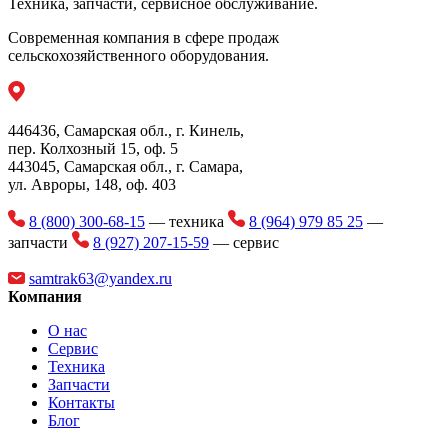
час)
Техника, запчасти, сервисное обслуживание.
Диаметр подающего шнека (мм)
360
Современная компания в сфере продаж
сельскохозяйственного оборудования.
Высота загрузки зерна (мм)
3 400
Обороты на ВОМ трактора (об/мин)
540
446436, Самарская обл., г. Кинель,
1, 4 (от 80
Тяговый класс трактора
пер. Колхозный 15, оф. 5
л.с.)
443045, Самарская обл., г. Самара,
ул. Авроры, 148, оф. 403
Габаритные размеры в рабочем положении:
3 290
длина (мм) 3 290
8 (800) 300-68-15
— техника
8 (964) 979 85 25
—
Габаритные размеры в рабочем положении:
запчасти
8 (927) 207-15-59
— сервис
3 870
ширина (мм)
samtrak63@yandex.ru
Габаритные размеры в рабочем положении:
Компания
3 310
высота (мм)
О нас
Габаритные размеры в транспортном
Сервис
3 290
положении: длина (мм)
Техника
Запчасти
Габаритные размеры в транспортном
Контакты
3 870
положении: ширина (мм)
Блог